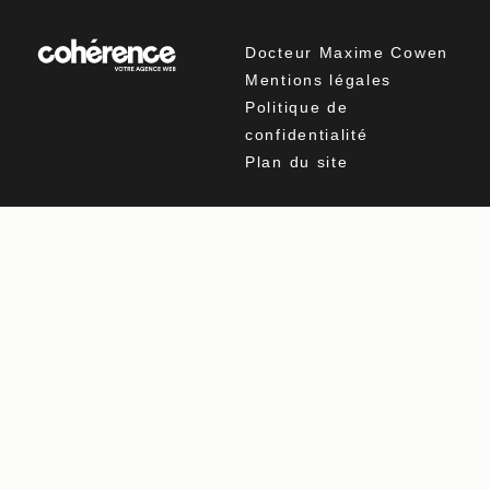
Liposuccion à Salon-de-Provence
Liposuccion à Septèmes-les-Vallons
Docteur Maxime Cowen
Liposuccion à Six-Fours-les-Plages
Liposuccion à La Garde
Mentions légales
Liposuccion à Toulon
Politique de
Liposuccion à Vitrolles
Liposuccion à Gardanne
confidentialité
Liposuccion à Aix-en-Provence
Liposuccion Ajaccio
Plan du site
Liposuccion Avignon
Liposuccion Bastia
Liposuccion Briançon
Liposuccion Cap-d’Ail
Liposuccion Cavaillon
Liposuccion Monaco
Liposuccion Montpellier
Liposuccion Nice
Liposuccion Nîmes
Liposuccion Valence