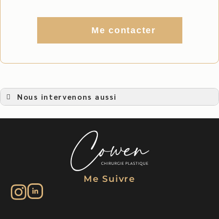
Me contacter
Nous intervenons aussi
Liposuccion
Liposuccion à Aubagne
Liposuccion à Auriol
Liposuccion à Rognac
Liposuccion à Bouc Bel Air
Liposuccion à Saint-Martin-de-Crau
Liposuccion à Châteauneuf-les-Martigues
Liposuccion à Fos-sur-Mer
Liposuccion à Arles
Me Suivre
Liposuccion à Châteaurenard
Liposuccion à Tarascon
Liposuccion à Cogolin
Liposuccion Le Beausset
Liposuccion à Cuers
Liposuccion Le Luc