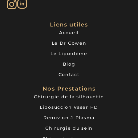
Liposuccion à Tarascon
Liposuccion à Cogolin
Liposuccion Le Beausset
Liposuccion à Cuers
Liposuccion Le Luc
Liens utiles
Liposuccion à Draguignan
Liposuccion à Fréjus
Accueil
Liposuccion à Hyères
Liposuccion à Istres
Le Dr Cowen
Liposuccion à La Ciotat
Liposuccion à La Londe-les-Maures
Le Lipœdème
Liposuccion Le Pradet
Liposuccion à La Crau
Blog
Liposuccion à La Valette-du-Var
Liposuccion à Brignoles
Contact
Liposuccion aux Pennes-Mirabeau
Liposuccion Allauch
Liposuccion à Marignane
Nos Prestations
Liposuccion à Marseille
Liposuccion à Martigues
Chirurgie de la silhouette
Liposuccion à Port-de-Bouc
Liposuccion à Berre-l’Étang
Liposuccion Vaser HD
Liposuccion à Miramas
Liposuccion à Roquebrune-sur-Argens
Renuvion J-Plasma
Liposuccion à Vidauban
Liposuccion à La Seyne-sur-Mer
Chirurgie du sein
Liposuccion à Saint-Cyr-sur-Mer
Liposuccion à Solliès-Pont