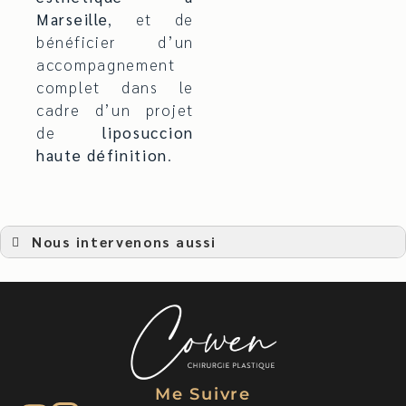
Marseille
, et de
bénéficier d’un
accompagnement
complet dans le
cadre d’un projet
de
liposuccion
haute définition
.
Nous intervenons aussi
Liposuccion
Liposuccion à Aubagne
Liposuccion à Auriol
Liposuccion à Rognac
Liposuccion à Bouc Bel Air
Liposuccion à Saint-Martin-de-Crau
Liposuccion à Châteauneuf-les-Martigues
Liposuccion à Fos-sur-Mer
Liposuccion à Arles
Me Suivre
Liposuccion à Châteaurenard