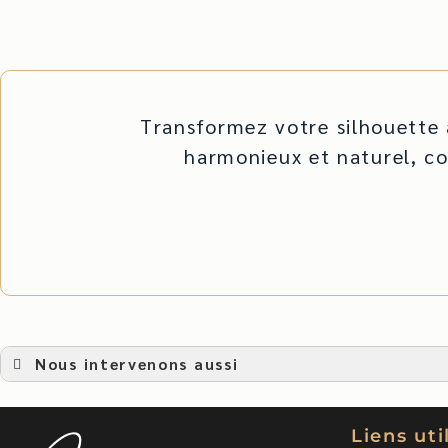
Transformez votre silhouette
harmonieux et naturel, c
Nous intervenons aussi
prothèse mammaire
prothèse mammaire Ajaccio
Prothèse mammaire au Cap-d’Ail
Liens uti
Prothèse mammaire Avignon