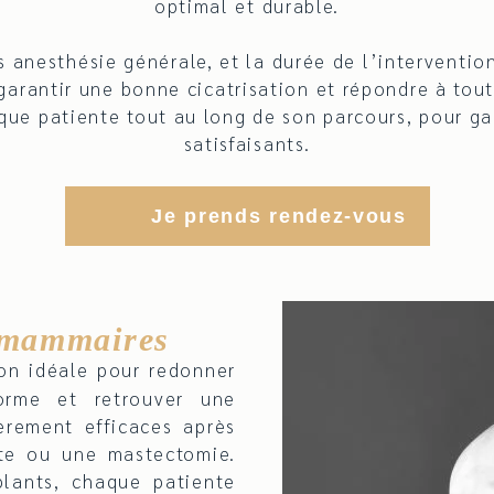
optimal et durable.
s anesthésie générale, et la durée de l’intervention
 garantir une bonne cicatrisation et répondre à tou
patiente tout au long de son parcours, pour gara
satisfaisants.
Je prends rendez-vous
s mammaires
on idéale pour redonner
orme et retrouver une
ièrement efficaces après
nte ou une mastectomie.
plants, chaque patiente