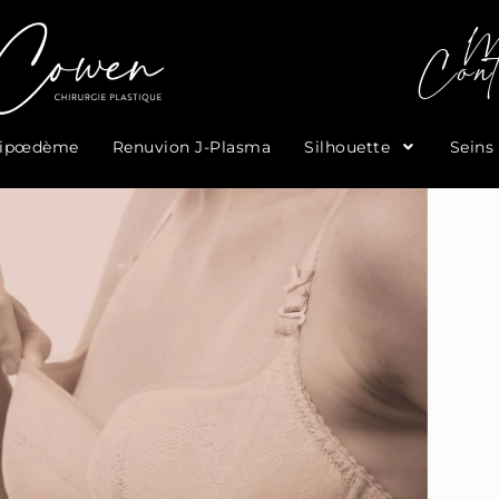
M
Cont
Lipœdème
Renuvion J-Plasma
Silhouette
Seins