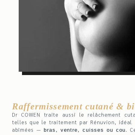
Raffermissement cutané & bi
Dr COWEN traite aussi le relâchement cut
telles que le traitement par Rénuvion, idéal 
abîmées —
. C
bras, ventre, cuisses ou cou