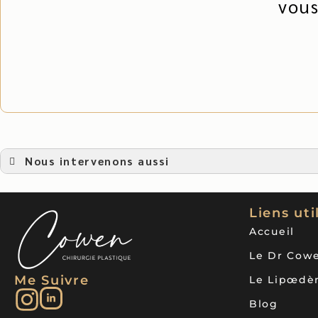
vous
Nous intervenons aussi
Chirurgie esthétique
Chirurgie esthétique à Aubagne
Chirurgie esthétique à Auriol
Liens uti
Chirurgie esthétique à Rognac
Chirurgie esthétique à Bouc Bel Air
Accueil
Chirurgie esthétique à Saint-Martin-de-Crau
Chirurgie esthétique à Châteauneuf-les-Martigues
Le Dr Cow
Chirurgie esthétique à Fos-sur-Mer
Chirurgie esthétique à Arles
Me Suivre
Le Lipœd
Chirurgie esthétique à Châteaurenard
Chirurgie esthétique à Tarascon
Blog
Chirurgie esthétique à Cogolin
Chirurgie esthétique Le Beausset