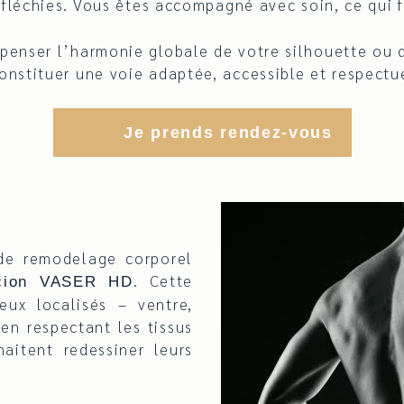
éfléchies. Vous êtes accompagné avec soin, ce qui f
repenser l’harmonie globale de votre silhouette ou 
nstituer une voie adaptée, accessible et respectue
Je prends rendez-vous
 de remodelage corporel
. Cette
ccion VASER HD
eux localisés – ventre,
 en respectant les tissus
aitent redessiner leurs