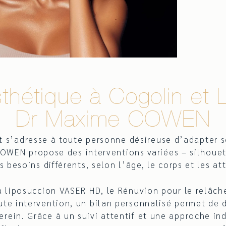
sthétique à Cogolin et
Dr Maxime COWEN
t
s’adresse à toute personne désireuse d’adapter so
OWEN propose des interventions variées – silhouett
 besoins différents, selon l’âge, le corps et les a
la liposuccion VASER HD, le Rénuvion pour le relâc
ute intervention, un bilan personnalisé permet de 
erein. Grâce à un suivi attentif et une approche ind