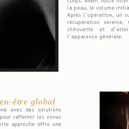
corps. Avant toute inte
la peau, le volume initi
Après l’opération, un s
récupération sereine.
silhouette et d’att
l’apparence générale.
en‑être global
ané avec des solutions
pour raffermir les zones
ette approche offre une