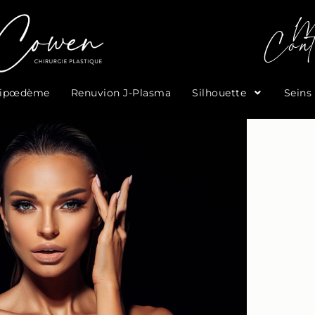
M
Cont
Lipœdème
Renuvion J-Plasma
Silhouette
Seins