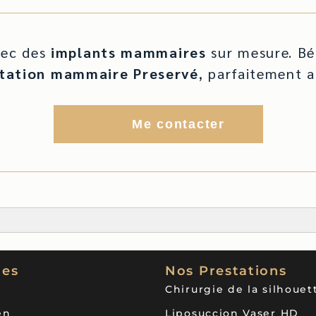
vec des
implants mammaires
sur mesure. Bén
tation mammaire Preservé
, parfaitement 
Me contacter
les
Nos Prestations
Chirurgie de la silhouet
en
Liposuccion Vaser HD