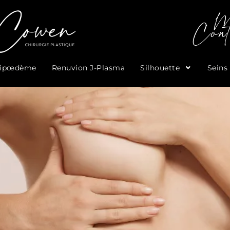
M
Cont
Lipœdème
Renuvion J-Plasma
Silhouette
Seins