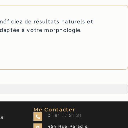
éficiez de résultats naturels et
adaptée à votre morphologie.
Me Contacter
04 91 77 31 31
te
454 Rue Paradis,